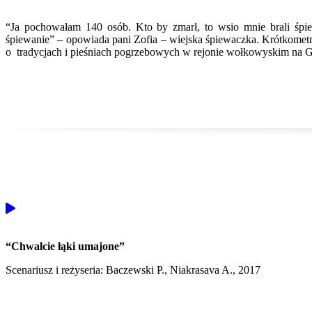
“Ja pochowałam 140 osób. Kto by zmarł, to wsio mnie brali śpi
śpiewanie” – opowiada pani Zofia – wiejska śpiewaczka. Krótkome
o tradycjach i pieśniach pogrzebowych w rejonie wołkowyskim na G
“Chwalcie łąki umajone”
Scenariusz i reżyseria: Baczewski P., Niakrasava A., 2017