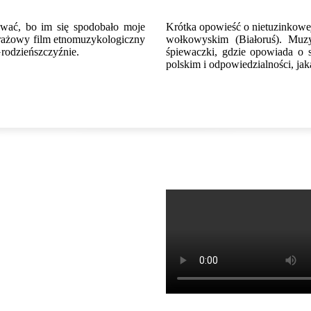
ewać, bo im się spodobało moje
Krótka opowieść o nietuzinkowej
trażowy film etnomuzykologiczny
wołkowyskim (Białoruś). Muz
rodzieńszczyźnie.
śpiewaczki, gdzie opowiada o 
polskim i odpowiedzialności, jak