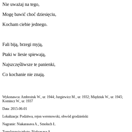
Nie uważaj na tego,
Mogę bawić choć dziesięciu,
Kocham ciebie jednego.
Fali biją, brzegi myją,
Ptaki w liesie spiewają,
Najszczęśliwsze te panienki,
Co kochanie nie znają.
Wykonawca:
Ambrożuk W., ur. 1944; Jurgiewicz M., ur. 1932; Międziuk W., ur. 1945;
Komincz W., ur. 1937
Data:
2015-06-01
Lokalizacja:
Podzitwa, rejon werenowski, obwód grodzieński
Nagranie:
Niakarasava A., Smoluch Ł.
Transkrypcja tekstu:
Niakrasava A.