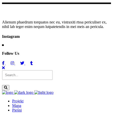
Alienum phaedrum torquatos nec eu, vistraxiti rtssa periculiser ex,
nihil lab teger enim nequm lutpatetendis in mei meis an pericula.
Instagram
Follow Us
Projekt
Mapa
Pieśni