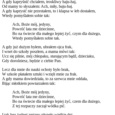
A gdy kapryśnić chciałem, troskliwy haju-haj,
Od mamy to słyszałem: Ach, miły, baju-baj.
A gdy kaprysić nie przestałem, to i klapsa w łeb dostałem,
Wtedy pomyślałem sobie tak:
Ach, Boże mój, jedyny,
Powróć lata me dziecinne,
Bo na świecie dla małego lepiej żyć, czym dla dużego,
Wtedy pomyślałem sobie tak.
A gdy już dużym byłem, ubrałem ojca frak,
I wnet do szkoły poszłem, a mama mówi tak:
Ucz się pilnie, mój chłopaku, starającym bądź, dzieciaku,
Gdy dorośniesz, będzie z ciebie Pan.
Lecz dla mnie do nauki ochoty było brak,
W szkole płatałem sztuki i wzięli mnie za frak.
A gdy mama dowiedziała, to za szewca mnie oddała,
Bijąc młotkiem powtarzałem tak:
Ach, Boże mój jedyny,
Powróć lata me dziecinne,
Bo na świecie dla małego lepiej żyć, czem dla dużego,
Z tej rozpaczy zaczął wódka pić.
I tak bez żadnej zmiany płynęły wielkie dni,