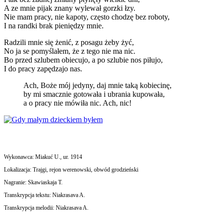
A ze mnie pijak znany wylewał gorzki łzy.
Nie mam pracy, nie kapoty, często chodzę bez roboty,
I na randki brak pieniędzy mnie.
Radzili mnie się żenić, z posagu żeby żyć,
No ja se pomyślałem, że z tego nie ma nic.
Bo przed szlubem obiecujo, a po szlubie nos piłujo,
I do pracy zapędzajo nas.
Ach, Boże mój jedyny, daj mnie taką kobiecinę,
by mi smacznie gotowała i ubrania kupowała,
a o pracy nie mówiła nic. Ach, nic!
Wykonawca:
Miakuć U., ur. 1914
Lokalizacja:
Trajgi, rejon werenowski, obwód grodzieński
Nagranie:
Skawiaskaja T.
Transkrypcja tekstu:
Niakrasava A.
Transkrypcja melodii:
Niakrasava A.