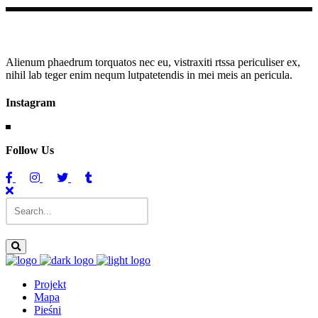
Alienum phaedrum torquatos nec eu, vistraxiti rtssa periculiser ex,
nihil lab teger enim nequm lutpatetendis in mei meis an pericula.
Instagram
Follow Us
Projekt
Mapa
Pieśni